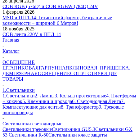
28 апреля 2026
COB RGB (576D) и COB RGBW (784D) 24V
1 февраля 2026
MSD и ППЛ-14: Гигантский формат, безграничные
возможности – шириной 6 Метров!
18 ноября 2025
COB лента 220V в ППЛ-14
Главная
-
Каталог
-
ОСВЕЩЕНИЕ
ШТАПИКОВАЯ
ГАРПУННАЯ
КЛИНОВАЯ, ПРИЩЕПКА,
ДЕМПФЕРНАЯ
ОСВЕЩЕНИЕ
СОПУТСТВУЮЩИЕ
ТОВАРЫ
-
1.Светильники
1.Светильники
2. Лампы
3. Кольца протекторные
4. Платформы
+ крючок
5. Клемники и провода
6. Светодиодная Лента
7.
Комплектующие для ленты
8. Трансформатор
9. Трековые
шинопроводы
-
Светильники светодиодные
Светильники трековые
Светильники GU5.3
Светильники GX
53
Светильники R-50
Светильники класс защиты