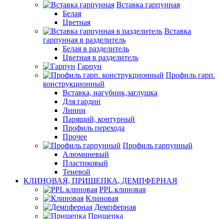
Вставка гарпунная
Белая
Цветная
Вставка
гарпунная в разделитель
Белая в разделитель
Цветная в разделитель
Гарпун
Профиль гарп.
конструкционный
Вставка, нагубник,заглушка
Для гардин
Линии
Парящий, контурный
Профиль перехода
Прочее
Профиль гарпунный
Алюминевый
Пластиковый
Теневой
КЛИНОВАЯ, ПРИЩЕПКА, ДЕМПФЕРНАЯ
PPL клиновая
Клиновая
Демпферная
Прищепка