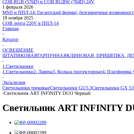
COB RGB (576D) и COB RGBW (784D) 24V
1 февраля 2026
MSD и ППЛ-14: Гигантский формат, безграничные возможност
18 ноября 2025
COB лента 220V в ППЛ-14
Главная
-
Каталог
-
ОСВЕЩЕНИЕ
ШТАПИКОВАЯ
ГАРПУННАЯ
КЛИНОВАЯ, ПРИЩЕПКА, Д
-
1.Светильники
1.Светильники
2. Лампы
3. Кольца протекторные
4. Платформы 
-
Эксклюзив
Светильники трековые
Светильники GU5.3
Светильники GX 5
-
Светильник ART INFINITY DUO Черный
Светильник ART INFINITY 