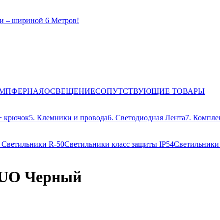
и – шириной 6 Метров!
ЕМПФЕРНАЯ
ОСВЕЩЕНИЕ
СОПУТСТВУЮЩИЕ ТОВАРЫ
+ крючок
5. Клемники и провода
6. Светодиодная Лента
7. Компле
3
Светильники R-50
Светильники класс защиты IP54
Светильники
DUO Черный