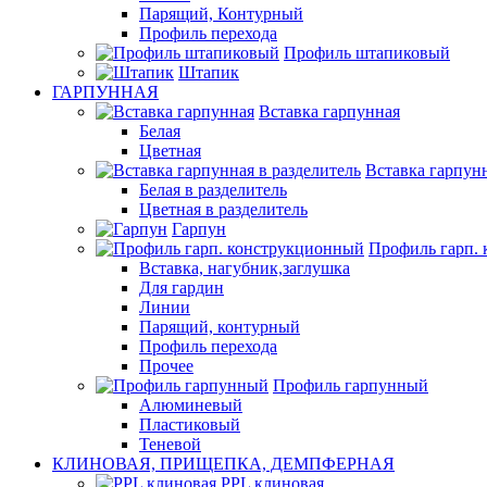
Парящий, Контурный
Профиль перехода
Профиль штапиковый
Штапик
ГАРПУННАЯ
Вставка гарпунная
Белая
Цветная
Вставка гарпунн
Белая в разделитель
Цветная в разделитель
Гарпун
Профиль гарп.
Вставка, нагубник,заглушка
Для гардин
Линии
Парящий, контурный
Профиль перехода
Прочее
Профиль гарпунный
Алюминевый
Пластиковый
Теневой
КЛИНОВАЯ, ПРИЩЕПКА, ДЕМПФЕРНАЯ
PPL клиновая