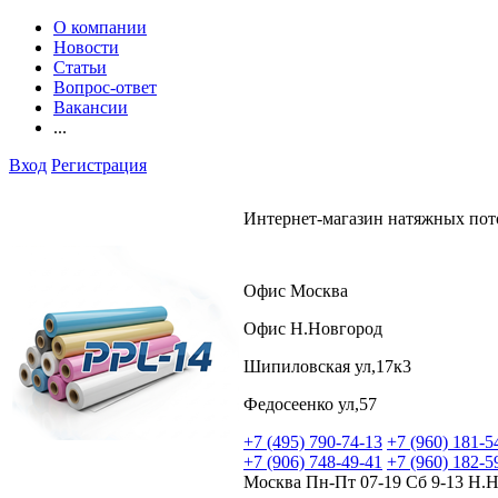
О компании
Новости
Статьи
Вопрос-ответ
Вакансии
...
Вход
Регистрация
Интернет-магазин натяжных пот
Офис Москва
Офис Н.Новгород
Шипиловская ул,17к3
Федосеенко ул,57
+7 (495) 790-74-13
+7 (960) 181-5
+7 (906) 748-49-41
+7 (960) 182-5
Москва Пн-Пт 07-19 Сб 9-13 Н.