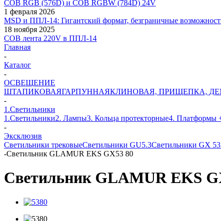
COB RGB (576D) и COB RGBW (784D) 24V
1 февраля 2026
MSD и ППЛ-14: Гигантский формат, безграничные возможност
18 ноября 2025
COB лента 220V в ППЛ-14
Главная
-
Каталог
-
ОСВЕЩЕНИЕ
ШТАПИКОВАЯ
ГАРПУННАЯ
КЛИНОВАЯ, ПРИЩЕПКА, Д
-
1.Светильники
1.Светильники
2. Лампы
3. Кольца протекторные
4. Платформы 
-
Эксклюзив
Светильники трековые
Светильники GU5.3
Светильники GX 5
-
Светильник GLAMUR EKS GX53 80
Светильник GLAMUR EKS GX