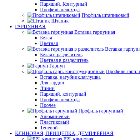
Парящий, Контурный
Профиль перехода
Профиль штапиковый
Штапик
ГАРПУННАЯ
Вставка гарпунная
Белая
Цветная
Вставка гарпунн
Белая в разделитель
Цветная в разделитель
Гарпун
Профиль гарп.
Вставка, нагубник,заглушка
Для гардин
Линии
Парящий, контурный
Профиль перехода
Прочее
Профиль гарпунный
Алюминевый
Пластиковый
Теневой
КЛИНОВАЯ, ПРИЩЕПКА, ДЕМПФЕРНАЯ
PPL клиновая