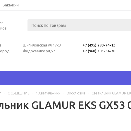
Вакансии
ин
лков
а
Шипиловская ул,17к3
+7 (495) 790-74-13
город
Федосеенко ул,57
+7 (960) 181-54-70
г
-
ОСВЕЩЕНИЕ
-
1.Светильники
-
Эксклюзив
-
Светильник GLAMUR EK
льник GLAMUR EKS GX53 0