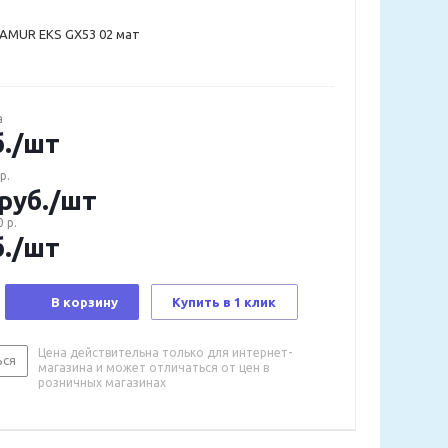
AMUR EKS GX53 02 мат
а
.
/шт
р.
руб.
/шт
 р.
.
/шт
В корзину
Купить в 1 клик
Цена действительна только для интернет-
ься
магазина и может отличаться от цен в
розничных магазинах