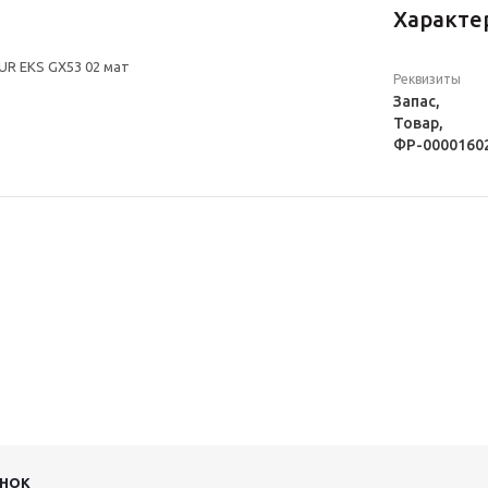
Характе
R EKS GX53 02 мат
Реквизиты
Запас,
Товар,
ФР-0000160
ИНОК