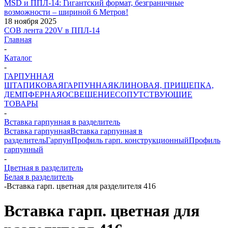
MSD и ППЛ-14: Гигантский формат, безграничные
возможности – шириной 6 Метров!
18 ноября 2025
COB лента 220V в ППЛ-14
Главная
-
Каталог
-
ГАРПУННАЯ
ШТАПИКОВАЯ
ГАРПУННАЯ
КЛИНОВАЯ, ПРИЩЕПКА,
ДЕМПФЕРНАЯ
ОСВЕЩЕНИЕ
СОПУТСТВУЮЩИЕ
ТОВАРЫ
-
Вставка гарпунная в разделитель
Вставка гарпунная
Вставка гарпунная в
разделитель
Гарпун
Профиль гарп. конструкционный
Профиль
гарпунный
-
Цветная в разделитель
Белая в разделитель
-
Вставка гарп. цветная для разделителя 416
Вставка гарп. цветная для