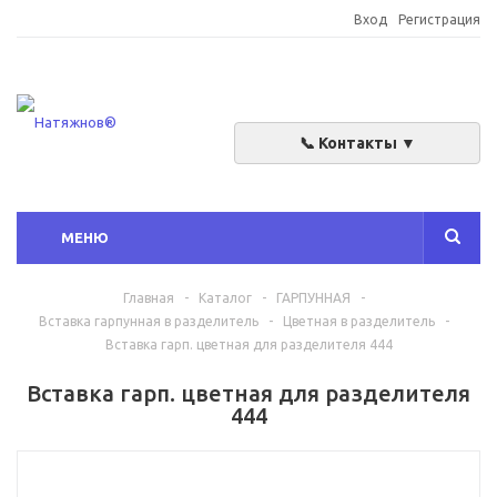
Вход
Регистрация
📞 Контакты ▼
МЕНЮ
Главная
-
Каталог
-
ГАРПУННАЯ
-
Вставка гарпунная в разделитель
-
Цветная в разделитель
-
Вставка гарп. цветная для разделителя 444
Вставка гарп. цветная для разделителя
444