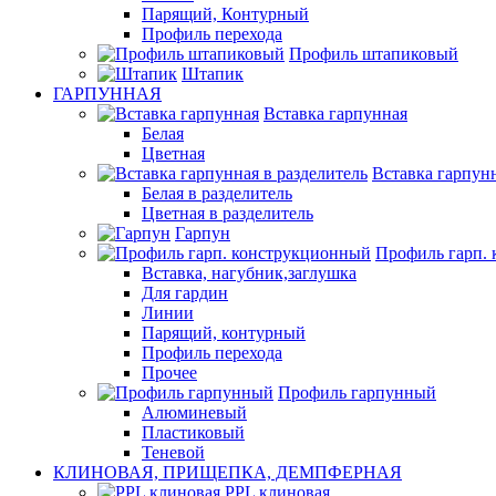
Парящий, Контурный
Профиль перехода
Профиль штапиковый
Штапик
ГАРПУННАЯ
Вставка гарпунная
Белая
Цветная
Вставка гарпунн
Белая в разделитель
Цветная в разделитель
Гарпун
Профиль гарп.
Вставка, нагубник,заглушка
Для гардин
Линии
Парящий, контурный
Профиль перехода
Прочее
Профиль гарпунный
Алюминевый
Пластиковый
Теневой
КЛИНОВАЯ, ПРИЩЕПКА, ДЕМПФЕРНАЯ
PPL клиновая