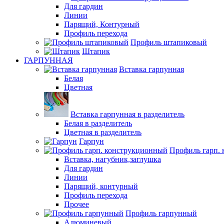
Для гардин
Линии
Парящий, Контурный
Профиль перехода
Профиль штапиковый
Штапик
ГАРПУННАЯ
Вставка гарпунная
Белая
Цветная
Вставка гарпунная в разделитель
Белая в разделитель
Цветная в разделитель
Гарпун
Профиль гарп.
Вставка, нагубник,заглушка
Для гардин
Линии
Парящий, контурный
Профиль перехода
Прочее
Профиль гарпунный
Алюминевый