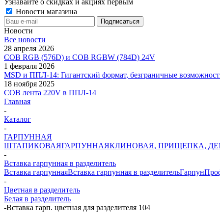
Узнавайте о скидках и акциях первым
Новости магазина
Новости
Все новости
28 апреля 2026
COB RGB (576D) и COB RGBW (784D) 24V
1 февраля 2026
MSD и ППЛ-14: Гигантский формат, безграничные возможност
18 ноября 2025
COB лента 220V в ППЛ-14
Главная
-
Каталог
-
ГАРПУННАЯ
ШТАПИКОВАЯ
ГАРПУННАЯ
КЛИНОВАЯ, ПРИЩЕПКА, Д
-
Вставка гарпунная в разделитель
Вставка гарпунная
Вставка гарпунная в разделитель
Гарпун
Проф
-
Цветная в разделитель
Белая в разделитель
-
Вставка гарп. цветная для разделителя 104