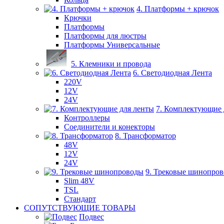
4. Платформы + крючок
Крючки
Платформы
Платформы для люстры
Платформы Универсальные
5. Клемники и провода
6. Светодиодная Лента
220V
12V
24V
7. Комплектующие 
Контроллеры
Соединители и конекторы
8. Трансформатор
48V
12V
24V
9. Трековые шинопро
Slim 48V
TSL
Стандарт
СОПУТСТВУЮЩИЕ ТОВАРЫ
Подвес