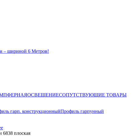
и – шириной 6 Метров!
ЕМПФЕРНАЯ
ОСВЕЩЕНИЕ
СОПУТСТВУЮЩИЕ ТОВАРЫ
иль гарп. конструкционный
Профиль гарпунный
ее
и 6838 плоская