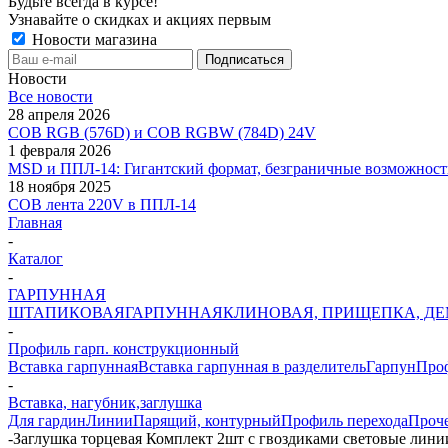
Будьте всегда в курсе!
Узнавайте о скидках и акциях первым
Новости магазина
Новости
Все новости
28 апреля 2026
COB RGB (576D) и COB RGBW (784D) 24V
1 февраля 2026
MSD и ППЛ-14: Гигантский формат, безграничные возможност
18 ноября 2025
COB лента 220V в ППЛ-14
Главная
-
Каталог
-
ГАРПУННАЯ
ШТАПИКОВАЯ
ГАРПУННАЯ
КЛИНОВАЯ, ПРИЩЕПКА, Д
-
Профиль гарп. конструкционный
Вставка гарпунная
Вставка гарпунная в разделитель
Гарпун
Проф
-
Вставка, нагубник,заглушка
Для гардин
Линии
Парящий, контурный
Профиль перехода
Проч
-
Заглушка торцевая Комплект 2шт с гвоздиками световые лини