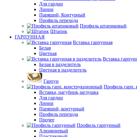
Для гардин
Линии
Парящий, Контурный
Профиль перехода
Профиль штапиковый
Штапик
ГАРПУННАЯ
Вставка гарпунная
Белая
Цветная
Вставка гарпунн
Белая в разделитель
Цветная в разделитель
Гарпун
Профиль гарп.
Вставка, нагубник,заглушка
Для гардин
Линии
Парящий, контурный
Профиль перехода
Прочее
Профиль гарпунный
Алюминевый
Пластиковый