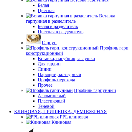
Белая
Цветная
Вставка
гарпунная в разделитель
Белая в разделитель
Цветная в разделитель
Гарпун
Профиль гарп.
конструкционный
Вставка, нагубник,заглушка
Для гардин
Линии
Парящий, контурный
Профиль перехода
Прочее
Профиль гарпунный
Алюминевый
Пластиковый
Теневой
КЛИНОВАЯ, ПРИЩЕПКА, ДЕМПФЕРНАЯ
PPL клиновая
Клиновая