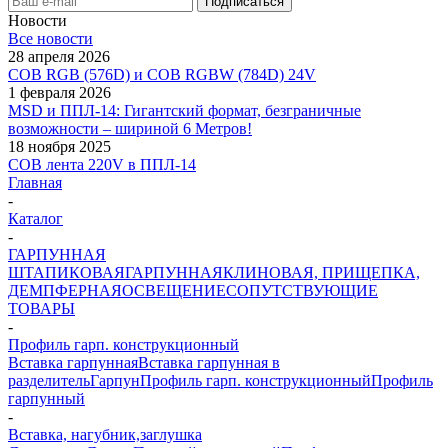
Новости
Все новости
28 апреля 2026
COB RGB (576D) и COB RGBW (784D) 24V
1 февраля 2026
MSD и ППЛ-14: Гигантский формат, безграничные
возможности – шириной 6 Метров!
18 ноября 2025
COB лента 220V в ППЛ-14
Главная
-
Каталог
-
ГАРПУННАЯ
ШТАПИКОВАЯ
ГАРПУННАЯ
КЛИНОВАЯ, ПРИЩЕПКА,
ДЕМПФЕРНАЯ
ОСВЕЩЕНИЕ
СОПУТСТВУЮЩИЕ
ТОВАРЫ
-
Профиль гарп. конструкционный
Вставка гарпунная
Вставка гарпунная в
разделитель
Гарпун
Профиль гарп. конструкционный
Профиль
гарпунный
-
Вставка, нагубник,заглушка