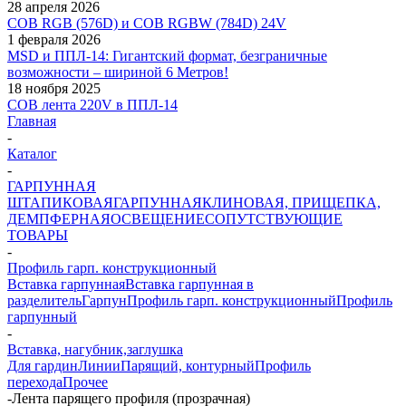
28 апреля 2026
COB RGB (576D) и COB RGBW (784D) 24V
1 февраля 2026
MSD и ППЛ-14: Гигантский формат, безграничные
возможности – шириной 6 Метров!
18 ноября 2025
COB лента 220V в ППЛ-14
Главная
-
Каталог
-
ГАРПУННАЯ
ШТАПИКОВАЯ
ГАРПУННАЯ
КЛИНОВАЯ, ПРИЩЕПКА,
ДЕМПФЕРНАЯ
ОСВЕЩЕНИЕ
СОПУТСТВУЮЩИЕ
ТОВАРЫ
-
Профиль гарп. конструкционный
Вставка гарпунная
Вставка гарпунная в
разделитель
Гарпун
Профиль гарп. конструкционный
Профиль
гарпунный
-
Вставка, нагубник,заглушка
Для гардин
Линии
Парящий, контурный
Профиль
перехода
Прочее
-
Лента парящего профиля (прозрачная)