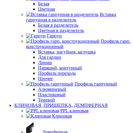
Белая
Цветная
Вставка
гарпунная в разделитель
Белая в разделитель
Цветная в разделитель
Гарпун
Профиль гарп.
конструкционный
Вставка, нагубник,заглушка
Для гардин
Линии
Парящий, контурный
Профиль перехода
Прочее
Профиль гарпунный
Алюминевый
Пластиковый
Теневой
КЛИНОВАЯ, ПРИЩЕПКА, ДЕМПФЕРНАЯ
PPL клиновая
Клиновая
Демпферная