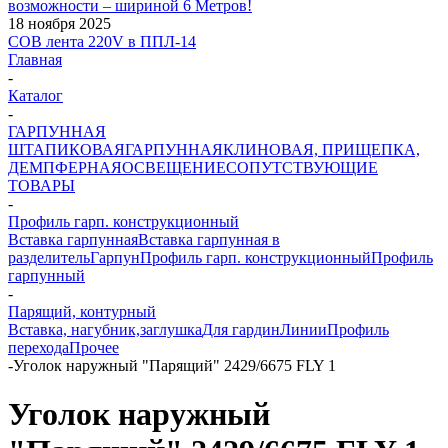
возможности – шириной 6 Метров!
18 ноября 2025
COB лента 220V в ППЛ-14
Главная
-
Каталог
-
ГАРПУННАЯ
ШТАПИКОВАЯ
ГАРПУННАЯ
КЛИНОВАЯ, ПРИЩЕПКА,
ДЕМПФЕРНАЯ
ОСВЕЩЕНИЕ
СОПУТСТВУЮЩИЕ
ТОВАРЫ
-
Профиль гарп. конструкционный
Вставка гарпунная
Вставка гарпунная в
разделитель
Гарпун
Профиль гарп. конструкционный
Профиль
гарпунный
-
Парящий, контурный
Вставка, нагубник,заглушка
Для гардин
Линии
Профиль
перехода
Прочее
-
Уголок наружный "Парящий" 2429/6675 FLY 1
Уголок наружный