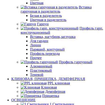
Цветная
Вставка
гарпунная в разделитель
Белая в разделитель
Цветная в разделитель
Гарпун
Профиль гарп.
конструкционный
Вставка, нагубник,заглушка
Для гардин
Линии
Парящий, контурный
Профиль перехода
Прочее
Профиль гарпунный
Алюминевый
Пластиковый
Теневой
КЛИНОВАЯ, ПРИЩЕПКА, ДЕМПФЕРНАЯ
PPL клиновая
Клиновая
Демпферная
Прищепка
ОСВЕЩЕНИЕ
1.Светильники