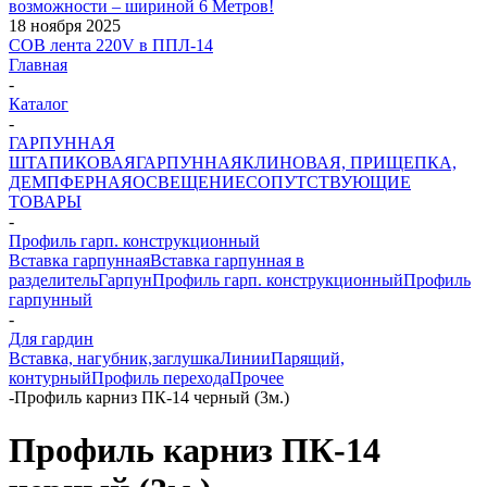
возможности – шириной 6 Метров!
18 ноября 2025
COB лента 220V в ППЛ-14
Главная
-
Каталог
-
ГАРПУННАЯ
ШТАПИКОВАЯ
ГАРПУННАЯ
КЛИНОВАЯ, ПРИЩЕПКА,
ДЕМПФЕРНАЯ
ОСВЕЩЕНИЕ
СОПУТСТВУЮЩИЕ
ТОВАРЫ
-
Профиль гарп. конструкционный
Вставка гарпунная
Вставка гарпунная в
разделитель
Гарпун
Профиль гарп. конструкционный
Профиль
гарпунный
-
Для гардин
Вставка, нагубник,заглушка
Линии
Парящий,
контурный
Профиль перехода
Прочее
-
Профиль карниз ПК-14 черный (3м.)
Профиль карниз ПК-14