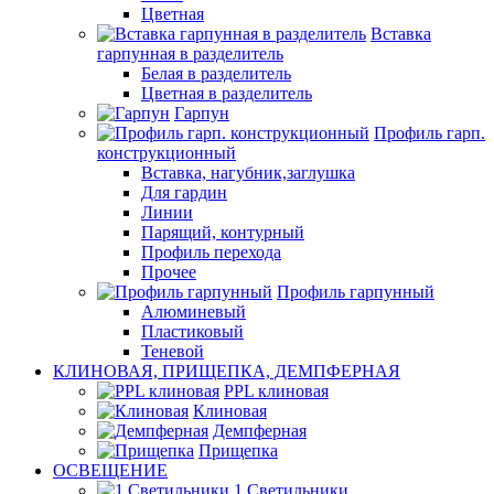
Цветная
Вставка
гарпунная в разделитель
Белая в разделитель
Цветная в разделитель
Гарпун
Профиль гарп.
конструкционный
Вставка, нагубник,заглушка
Для гардин
Линии
Парящий, контурный
Профиль перехода
Прочее
Профиль гарпунный
Алюминевый
Пластиковый
Теневой
КЛИНОВАЯ, ПРИЩЕПКА, ДЕМПФЕРНАЯ
PPL клиновая
Клиновая
Демпферная
Прищепка
ОСВЕЩЕНИЕ
1.Светильники