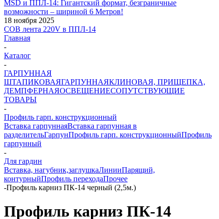
MSD и ППЛ-14: Гигантский формат, безграничные
возможности – шириной 6 Метров!
18 ноября 2025
COB лента 220V в ППЛ-14
Главная
-
Каталог
-
ГАРПУННАЯ
ШТАПИКОВАЯ
ГАРПУННАЯ
КЛИНОВАЯ, ПРИЩЕПКА,
ДЕМПФЕРНАЯ
ОСВЕЩЕНИЕ
СОПУТСТВУЮЩИЕ
ТОВАРЫ
-
Профиль гарп. конструкционный
Вставка гарпунная
Вставка гарпунная в
разделитель
Гарпун
Профиль гарп. конструкционный
Профиль
гарпунный
-
Для гардин
Вставка, нагубник,заглушка
Линии
Парящий,
контурный
Профиль перехода
Прочее
-
Профиль карниз ПК-14 черный (2,5м.)
Профиль карниз ПК-14