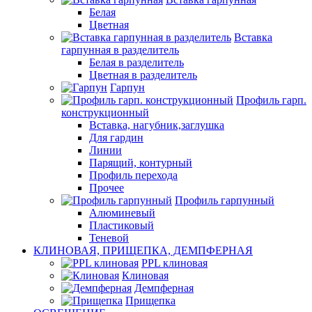
Белая
Цветная
Вставка
гарпунная в разделитель
Белая в разделитель
Цветная в разделитель
Гарпун
Профиль гарп.
конструкционный
Вставка, нагубник,заглушка
Для гардин
Линии
Парящий, контурный
Профиль перехода
Прочее
Профиль гарпунный
Алюминевый
Пластиковый
Теневой
КЛИНОВАЯ, ПРИЩЕПКА, ДЕМПФЕРНАЯ
PPL клиновая
Клиновая
Демпферная
Прищепка