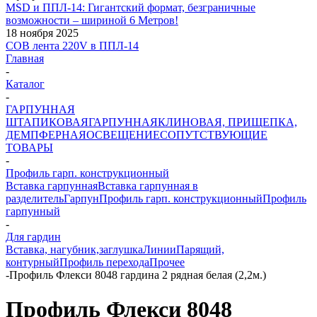
MSD и ППЛ-14: Гигантский формат, безграничные
возможности – шириной 6 Метров!
18 ноября 2025
COB лента 220V в ППЛ-14
Главная
-
Каталог
-
ГАРПУННАЯ
ШТАПИКОВАЯ
ГАРПУННАЯ
КЛИНОВАЯ, ПРИЩЕПКА,
ДЕМПФЕРНАЯ
ОСВЕЩЕНИЕ
СОПУТСТВУЮЩИЕ
ТОВАРЫ
-
Профиль гарп. конструкционный
Вставка гарпунная
Вставка гарпунная в
разделитель
Гарпун
Профиль гарп. конструкционный
Профиль
гарпунный
-
Для гардин
Вставка, нагубник,заглушка
Линии
Парящий,
контурный
Профиль перехода
Прочее
-
Профиль Флекси 8048 гардина 2 рядная белая (2,2м.)
Профиль Флекси 8048