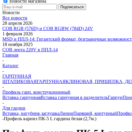
Новости магазина
Новости
Все новости
28 апреля 2026
COB RGB (576D) и COB RGBW (784D) 24V
1 февраля 2026
MSD и ППЛ-14: Гигантский формат, безграничные возможност
18 ноября 2025
COB лента 220V в ППЛ-14
Главная
-
Каталог
-
ГАРПУННАЯ
ШТАПИКОВАЯ
ГАРПУННАЯ
КЛИНОВАЯ, ПРИЩЕПКА, Д
-
Профиль гарп. конструкционный
Вставка гарпунная
Вставка гарпунная в разделитель
Гарпун
Проф
-
Для гардин
Вставка, нагубник,заглушка
Линии
Парящий, контурный
Профил
-
Профиль карниз ПК-5 L гардина белая (2,7м.)