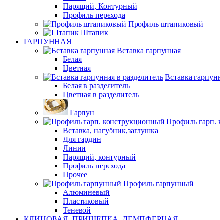
Парящий, Контурный
Профиль перехода
Профиль штапиковый
Штапик
ГАРПУННАЯ
Вставка гарпунная
Белая
Цветная
Вставка гарпунн
Белая в разделитель
Цветная в разделитель
Гарпун
Профиль гарп.
Вставка, нагубник,заглушка
Для гардин
Линии
Парящий, контурный
Профиль перехода
Прочее
Профиль гарпунный
Алюминевый
Пластиковый
Теневой
КЛИНОВАЯ, ПРИЩЕПКА, ДЕМПФЕРНАЯ