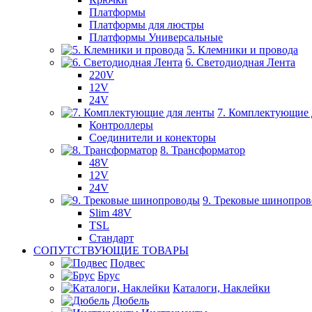
Платформы
Платформы для люстры
Платформы Универсальные
5. Клемники и провода
6. Светодиодная Лента
220V
12V
24V
7. Комплектующие 
Контроллеры
Соединители и конекторы
8. Трансформатор
48V
12V
24V
9. Трековые шинопро
Slim 48V
TSL
Стандарт
СОПУТСТВУЮЩИЕ ТОВАРЫ
Подвес
Брус
Каталоги, Наклейки
Дюбель