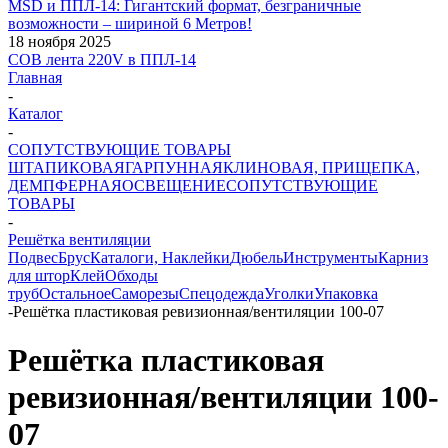
MSD и ППЛ-14: Гигантский формат, безграничные
возможности – шириной 6 Метров!
18 ноября 2025
COB лента 220V в ППЛ-14
Главная
-
Каталог
-
СОПУТСТВУЮЩИЕ ТОВАРЫ
ШТАПИКОВАЯ
ГАРПУННАЯ
КЛИНОВАЯ, ПРИЩЕПКА,
ДЕМПФЕРНАЯ
ОСВЕЩЕНИЕ
СОПУТСТВУЮЩИЕ
ТОВАРЫ
-
Решётка вентиляции
Подвес
Брус
Каталоги, Наклейки
Дюбель
Инструменты
Карниз
для штор
Клей
Обходы
труб
Остальное
Саморезы
Спецодежда
Уголки
Упаковка
-
Решётка пластиковая ревизионная/вентиляции 100-07
Решётка пластиковая
ревизионная/вентиляции 100-
07