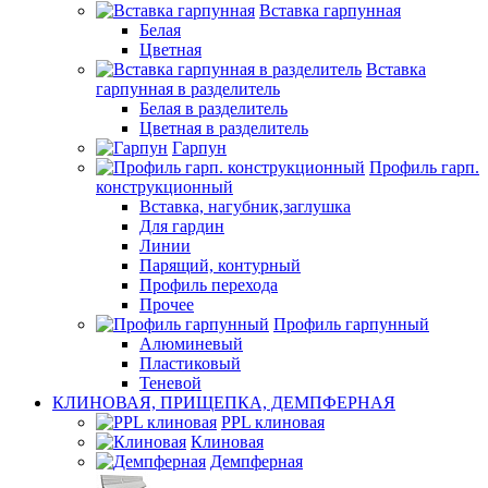
Вставка гарпунная
Белая
Цветная
Вставка
гарпунная в разделитель
Белая в разделитель
Цветная в разделитель
Гарпун
Профиль гарп.
конструкционный
Вставка, нагубник,заглушка
Для гардин
Линии
Парящий, контурный
Профиль перехода
Прочее
Профиль гарпунный
Алюминевый
Пластиковый
Теневой
КЛИНОВАЯ, ПРИЩЕПКА, ДЕМПФЕРНАЯ
PPL клиновая
Клиновая
Демпферная