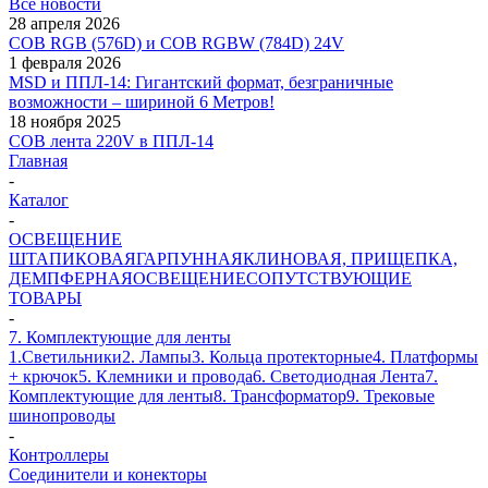
Все новости
28 апреля 2026
COB RGB (576D) и COB RGBW (784D) 24V
1 февраля 2026
MSD и ППЛ-14: Гигантский формат, безграничные
возможности – шириной 6 Метров!
18 ноября 2025
COB лента 220V в ППЛ-14
Главная
-
Каталог
-
ОСВЕЩЕНИЕ
ШТАПИКОВАЯ
ГАРПУННАЯ
КЛИНОВАЯ, ПРИЩЕПКА,
ДЕМПФЕРНАЯ
ОСВЕЩЕНИЕ
СОПУТСТВУЮЩИЕ
ТОВАРЫ
-
7. Комплектующие для ленты
1.Светильники
2. Лампы
3. Кольца протекторные
4. Платформы
+ крючок
5. Клемники и провода
6. Светодиодная Лента
7.
Комплектующие для ленты
8. Трансформатор
9. Трековые
шинопроводы
-
Контроллеры
Соединители и конекторы