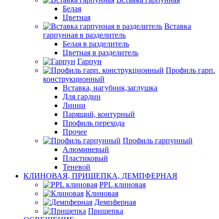
Белая
Цветная
Вставка
гарпунная в разделитель
Белая в разделитель
Цветная в разделитель
Гарпун
Профиль гарп.
конструкционный
Вставка, нагубник,заглушка
Для гардин
Линии
Парящий, контурный
Профиль перехода
Прочее
Профиль гарпунный
Алюминевый
Пластиковый
Теневой
КЛИНОВАЯ, ПРИЩЕПКА, ДЕМПФЕРНАЯ
PPL клиновая
Клиновая
Демпферная
Прищепка