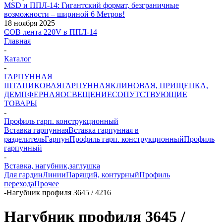
MSD и ППЛ-14: Гигантский формат, безграничные
возможности – шириной 6 Метров!
18 ноября 2025
COB лента 220V в ППЛ-14
Главная
-
Каталог
-
ГАРПУННАЯ
ШТАПИКОВАЯ
ГАРПУННАЯ
КЛИНОВАЯ, ПРИЩЕПКА,
ДЕМПФЕРНАЯ
ОСВЕЩЕНИЕ
СОПУТСТВУЮЩИЕ
ТОВАРЫ
-
Профиль гарп. конструкционный
Вставка гарпунная
Вставка гарпунная в
разделитель
Гарпун
Профиль гарп. конструкционный
Профиль
гарпунный
-
Вставка, нагубник,заглушка
Для гардин
Линии
Парящий, контурный
Профиль
перехода
Прочее
-
Нагубник профиля 3645 / 4216
Нагубник профиля 3645 /